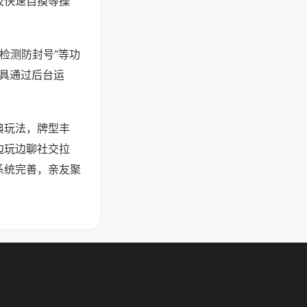
及快速自摸等操
防检测防封号”等功
工具通过后台运
典玩法，牌型丰
边玩边聊社交拉
系统完善，亲友聚