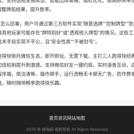
挂；支持透视全局牌型、智能出牌策略、暗杠优化、提高好牌率
调整牌局结果，提升胜率。
怎么回事；用户可通过第三方软件实现“随意选牌”“控制牌型”“
其他玩家可能存在“牌特别好”或“透视他人牌型”的情况。这些
术手段实现不平公，且“安全性高”“不被封号”。
跑得快依托微信生态，即开即玩、无需下载，主打三人跑得快经
加倍机制提升刺激感。支持微信好友一键约局，实时语音互动，
程序端，简洁清晰、操作顺手，运行流畅无卡顿无广告，防作弊
选，随时随地畅享跑得快乐趣。
首页
资讯
网站地图
2026 © 榜淘网 版权所有 All Rights Reserved