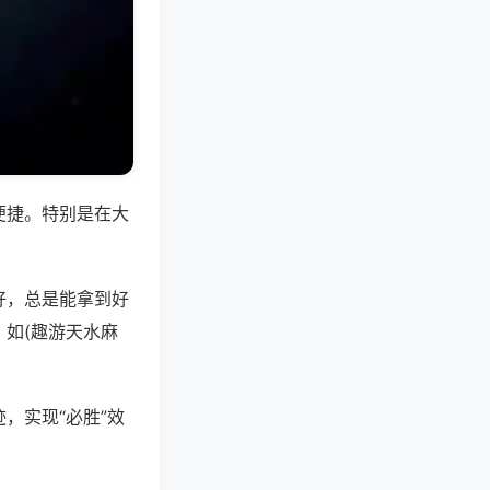
便捷。特别是在大
好，总是能拿到好
如(趣游天水麻
，实现“必胜”效
。