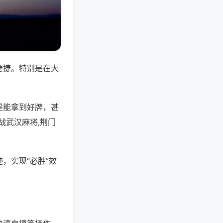
便捷。特别是在大
是能拿到好牌，甚
战武汉麻将,荆门
，实现“必胜”效
。