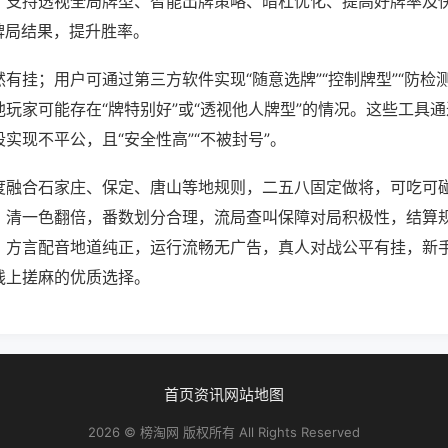
；支持透视全局牌型、智能出牌策略、暗杠优化、提高好牌率及
牌局结果，提升胜率。
有挂；用户可通过第三方软件实现“随意选牌”“控制牌型”“防检
玩家可能存在“牌特别好”或“透视他人牌型”的情况。这些工具
实现不平公，且“安全性高”“不被封号”。
度融合石家庄、保定、唐山等地规则，二五八固定做将，可吃可
、清一色翻倍，番数划分合理，流局查叫保障对局积极性，结算
，方言配音地道纯正，运行流畅无广告，真人对战公平有挂，新
线上搓麻的优质选择。
首页
资讯
网站地图
2026 © 榜淘网 版权所有 All Rights Reserved