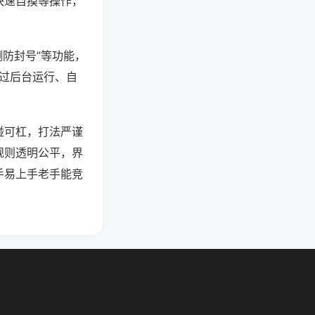
快速自摸等操作，
测防封号”等功能，
通过后台运行、自
碰可杠，打法严谨
规则透明公平，界
手易上手老手能竞