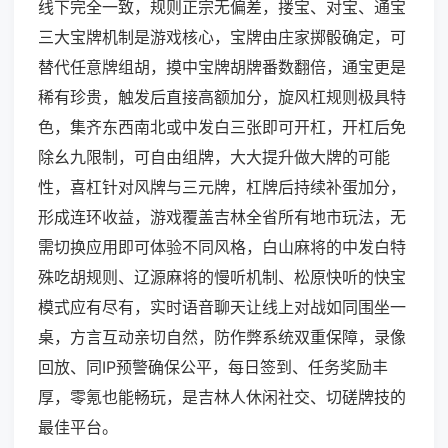
线下完全一致，规则正宗无偏差，搂宝、对宝、通宝
三大宝牌机制是游戏核心，宝牌由庄家掷骰确定，可
替代任意牌组胡，摸中宝牌胡牌番数翻倍，通宝更是
稀有珍贵，触发后直接高额加分，旋风杠规则极具特
色，集齐东西南北或中发白三张即可开杠，开杠后免
除幺九限制，可自由组牌，大大提升做大牌的可能
性，喜杠针对风牌与三元牌，杠牌后持续补蛋加分，
形成连环收益，游戏覆盖吉林全省所有地市玩法，无
需切换应用即可体验不同风格，白山麻将的中发白特
殊吃胡规则、辽源麻将的慢听机制、松原快听的快宝
模式应有尽有，实时语音聊天让线上对战如同围坐一
桌，方言互动亲切自然，防作弊系统双重保障，录像
回放、同IP预警确保公平，每日签到、任务奖励丰
厚，零氪也能畅玩，是吉林人休闲社交、切磋牌技的
最佳平台。