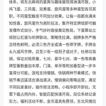
体系，将东北麻将的豪爽与趣味展现得淋漓尽致，小
鸡飞蛋、三风蛋、双黄蛋、旋风蛋等多种蛋型各司其
职，不同蛋型触发不同加分效果，让每一局都充满未
知惊喜，旋风蛋作为高阶玩法，集齐特定牌组即可触
发爆炸式加分，手气好时直接奠定胜局，下蛋算站立
规则让杠蛋与听牌联动，策略性拉满，胡牌条件严格
且特色鲜明，必须三色齐全或清一色带字牌，手牌含
幺九或风字牌，且至少有一组刻子或对子，杜绝垃圾
胡，保证对局质量，七对、豪华七对、清一色等高番
牌型番数叠加丰厚，门清、单吊等附加番型进一步丰
富得分可能，游戏支持慢锅、快锅两种节奏模式，快
锅节奏迅猛适合速战速决，慢锅偏向策略运营，满足
不同玩家喜好，操作简洁流畅，小程序即开即玩，无
需下载占用内存，智能匹配快速开局，段位系统记录
实力，福利活动不断，金币道具免费领，东北风情拉