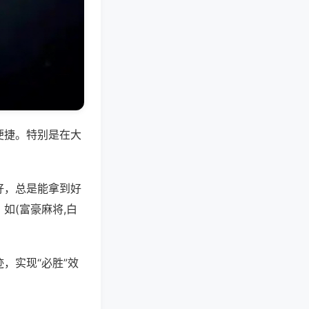
便捷。特别是在大
好，总是能拿到好
如(富豪麻将,白
，实现“必胜”效
。