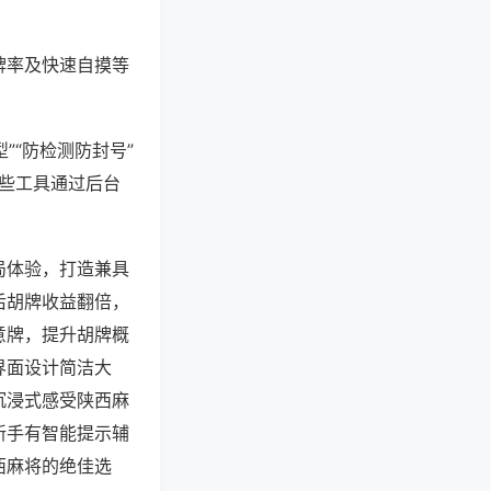
牌率及快速自摸等
”“防检测防封号”
这些工具通过后台
局体验，打造兼具
后胡牌收益翻倍，
意牌，提升胡牌概
界面设计简洁大
沉浸式感受陕西麻
新手有智能提示辅
西麻将的绝佳选