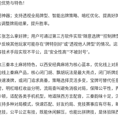
能优势与特色！
用神器；支持透视全局牌型、智能出牌策略、暗杠优化、提高好
法调整牌局结果，提升胜率。
张怎么拿好牌；用户可通过第三方软件实现“随意选牌”“控制牌型
反映其他玩家可能存在“牌特别好”或“透视他人牌型”的情况。
技术手段实现不平公，且“安全性高”“不被封号”。
焦三秦本土麻将特色，以西安经典麻将为核心蓝本，优化线上对
的线上秦麻产品，核心闭门胡、飘胡玩法是最大亮点，闭门听牌
快速凑牌，或闭门追求高番，策略选择灵活多变，宝牌可替代任
时，明杠暗杠收益分明，流局查叫避免消极对局，保障公平性，
卡顿，适配各类手机机型，地道陕西方言配音，三秦韵味十足，
支持多种对局模式，快速匹配、好友约局、竞技赛事应有尽有，
竞技，公平公正有挂，既能休闲解压，也能比拼牌技，是体验陕