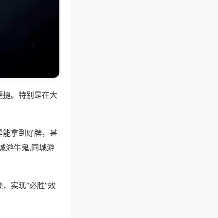
便捷。特别是在大
是能拿到好牌，甚
城游牛鬼,同城游
，实现“必胜”效
。