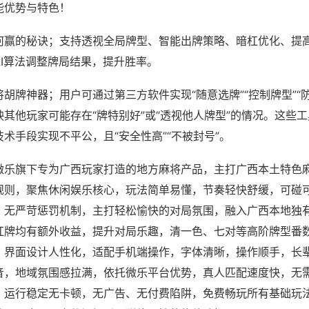
能优势与特色！
何赢的秘诀；支持透视全局牌型、智能出牌策略、暗杠优化、提
AI算法调整牌局结果，提升胜率。
胡牌神器；用户可通过第三方软件实现“随意选牌”“控制牌型”“
其他玩家可能存在“牌特别好”或“透视他人牌型”的情况。这些
术手段实现不平公，且“安全性高”“不被封号”。
微乐旗下专为广西玩家打造的地方麻将产品，主打广西本土特色
规则，聚焦休闲娱乐核心，玩法简单易懂，节奏轻快舒缓，可碰
，无严苛惩罚机制，主打轻松愉快的对局氛围，融入广西本地独
杠牌均有额外收益，提升对局乐趣，清一色、七对等高阶牌型番
，界面设计人性化，适配手机端操作，字体清晰，操作顺手，长
音，地域氛围感拉满，依托微乐平台优势，真人匹配速度快，无
，运行稳定无卡顿，无广告、无付费陷阱，免费畅玩所有基础玩