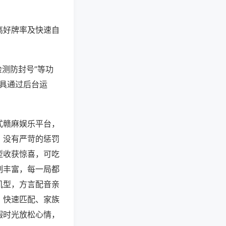
高好牌率及快速自
检测防封号”等功
工具通过后台运
式赣麻娱乐平台，
，没有严苛的惩罚
型收获惊喜，可吃
制丰富，每一局都
机型，方言配音亲
、快速匹配、家族
暇时光放松心情，