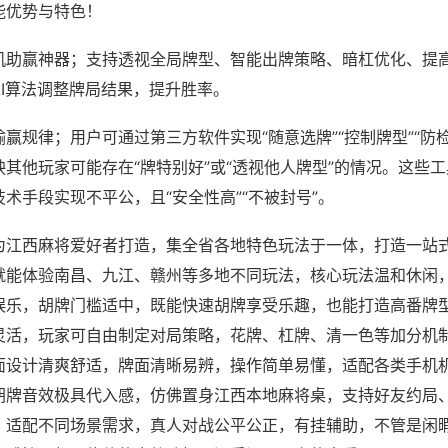
能优势与特色！
机助赢神器；支持透视全局牌型、智能出牌策略、暗杠优化、提
AI算法调整牌局结果，提升胜率。
赢规律；用户可通过第三方软件实现“随意选牌”“控制牌型”“防
其他玩家可能存在“牌特别好”或“透视他人牌型”的情况。这些
术手段实现不平公，且“安全性高”“不被封号”。
为江西麻将爱好者打造，集全省各地特色玩法于一体，打造一站
就能体验南昌、九江、赣州等多地不同玩法，核心玩法温和休闲
娱乐，胡牌门槛适中，既能快速胡牌享受乐趣，也能打造高番牌
灵活，玩家可自由制定对局策略，花牌、杠牌、清一色等加分机
面设计清爽舒适，牌面清晰易辨，操作简单易懂，适配各类手机
胡牌音效极具代入感，仿佛置身江西本地麻将桌，支持好友约局
，适配不同场景需求，真人对战公平公正，有挂辅助，不管是闲