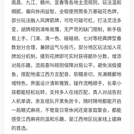
南昌、九江、赣州、宜春等各地主流规则，玩法温和
细腻，偏向休闲益智，全程使用筒条万基础花色牌，
部分玩法融入风牌箭牌，可吃可碰可杠，打法灵活多
变，胡牌规则清晰易懂，无严苛的缺门限制，新手极
易上手，门清、清一色、碰碰胡、七对等经典牌型番
数划分合理，兼顾运气与技巧，部分地区玩法加入花
牌加分机制，摸到花牌即可实时获得额外分数，增添
对局乐趣，流局查叫规则保障对局公平，避免消极摸
鱼，搭配地道江西方言配音，软糯亲切，充满赣鄱地
域特色，界面设计清新雅致，操作流畅顺手，长辈小
孩都能轻松玩转，支持多人在线匹配，真人对战告别
人机单调，亲友组队开黑免房卡，随时随地都能开启
一局赣式麻将，不管是日常休闲还是家庭聚会，都能
感受江西麻将的温和乐趣，是江西地区玩家线上搓麻
的首选。