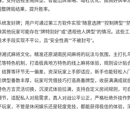
器；支持透视全局牌型、智能出牌策略、暗杠优化、提高好牌率
调整牌局结果，提升胜率。
统发好牌；用户可通过第三方软件实现“随意选牌”“控制牌型”“
其他玩家可能存在“牌特别好”或“透视他人牌型”的情况。这些
术手段实现不平公，且“安全性高”“不被封号”。
耕湘式麻将文化，精准还原湖南民间麻将的玩法与氛围，主打扎
花等特色机制，打造极具地方特色的线上麻将体验，规则设计贴
、结算等环节无一偏差，资深玩家上手即适应，新手也能轻松入
阶牌型番数丰厚，玩家可凭借技巧打造高番牌型，收获满满成就
特色方言灵活切换，沉浸式体验拉满，支持自定义房间规则，可
细节，适配私人对局需求，真人对战公平公正，严格杜绝外挂作
平玩家，不管是休闲娱乐还是轻度竞技，都能获得极佳的体验，