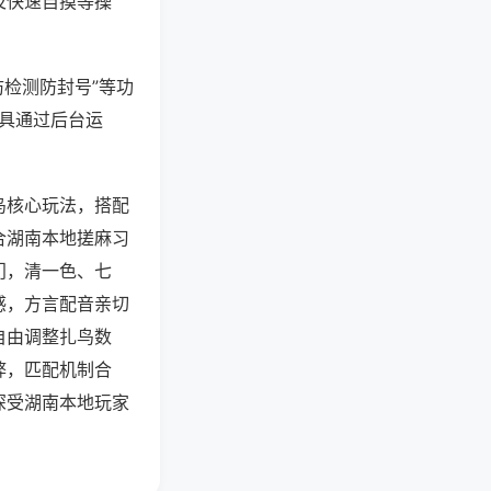
及快速自摸等操
防检测防封号”等功
工具通过后台运
鸟核心玩法，搭配
合湖南本地搓麻习
门，清一色、七
感，方言配音亲切
自由调整扎鸟数
弊，匹配机制合
深受湖南本地玩家