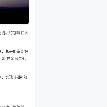
便捷。特别是在大
好，总是能拿到好
如(白金岛二七
，实现“必胜”效
。