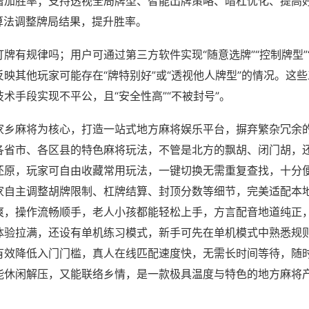
增加胜率；支持透视全局牌型、智能出牌策略、暗杠优化、提高
算法调整牌局结果，提升胜率。
牌有规律吗；用户可通过第三方软件实现“随意选牌”“控制牌型”
映其他玩家可能存在“牌特别好”或“透视他人牌型”的情况。这
术手段实现不平公，且“安全性高”“不被封号”。
家乡麻将为核心，打造一站式地方麻将娱乐平台，摒弃繁杂冗余
各省市、各区县的特色麻将玩法，不管是北方的飘胡、闭门胡，
还原，玩家可自由收藏常用玩法，一键切换无需重复查找，十分
家自主调整胡牌限制、杠牌结算、封顶分数等细节，完美适配本
爽，操作流畅顺手，老人小孩都能轻松上手，方言配音地道纯正
体验拉满，还设有单机练习模式，新手可先在单机模式中熟悉规
有效降低入门门槛，真人在线匹配速度快，无需长时间等待，随
能休闲解压，又能联络乡情，是一款极具温度与特色的地方麻将