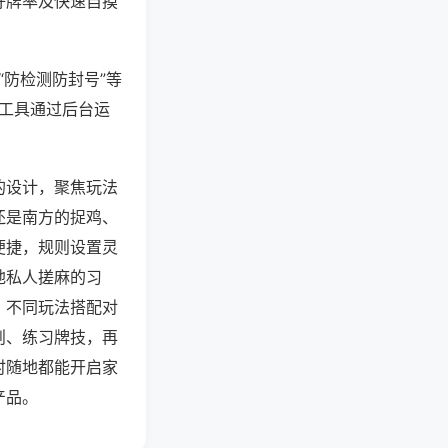
好牌率及快速自摸
“防检测防封号”等
些工具通过后台运
的设计，聚焦玩法
还是南方的捉鸡、
便捷，规则设置灵
地私人搓麻的习
，不同玩法搭配对
则、练习牌技，再
时随地都能开启家
产品。