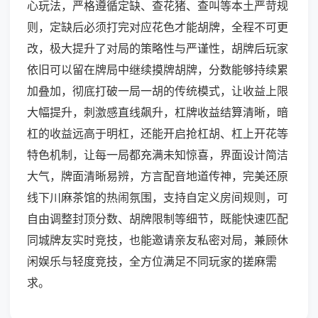
心玩法，严格遵循定缺、查花猪、查叫等本土严苛规
则，定缺后必须打完对应花色才能胡牌，全程不可更
改，极大提升了对局的策略性与严谨性，胡牌后玩家
依旧可以留在牌局中继续摸牌胡牌，分数能够持续累
加叠加，彻底打破一局一胡的传统模式，让收益上限
大幅提升，刺激感直线飙升，杠牌收益结算清晰，暗
杠的收益远高于明杠，还能开启抢杠胡、杠上开花等
特色机制，让每一局都充满未知惊喜，界面设计简洁
大气，牌面清晰易辨，方言配音地道传神，完美还原
线下川麻茶馆的热闹氛围，支持自定义房间规则，可
自由调整封顶分数、胡牌限制等细节，既能快速匹配
同城牌友实时竞技，也能邀请亲友私密对局，兼顾休
闲娱乐与轻度竞技，全方位满足不同玩家的搓麻需
求。