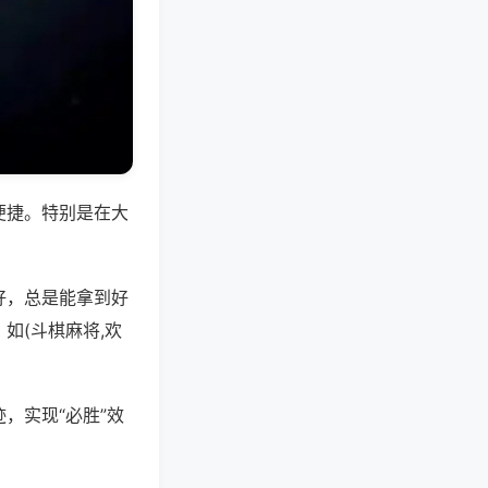
便捷。特别是在大
好，总是能拿到好
如(斗棋麻将,欢
，实现“必胜”效
。