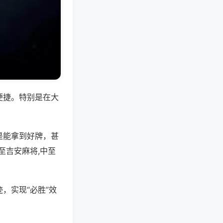
便捷。特别是在大
是能拿到好牌，甚
至吉安麻将,中至
，实现“必胜”效
。