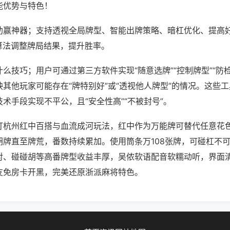
能优势与特色！
助赢神器；支持透视全局牌型、智能出牌策略、暗杠优化、提高
算法调整牌局结果，提升胜率。
么技巧；用户可通过第三方软件实现“随意选牌”“控制牌型”“防
其他玩家可能存在“牌特别好”或“透视他人牌型”的情况。这些
术手段实现不平公，且“安全性高”“不被封号”。
打杭州红中百搭与血流成河玩法，红中作为万能牌可替代任意花
胡牌直至牌荒，番数持续累加。使用筒条万108张牌，可碰杠不
对、碰碰胡等高番牌型收益丰厚，吴侬软语配音软糯动听，界面
友免房卡开黑，完美还原浙派麻将特色。