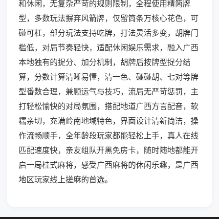
和休闲，无复杂严苛的规则限制，全程使用精简牌
型，多数玩法摒弃风箭牌，仅留筒条万核心花色，可
碰可杠，部分玩法支持吃牌，打法灵活多变，胡牌门
槛低，对局节奏轻快，适配休闲娱乐需求，融入广西
本地独有的捉分、加分机制，胡牌后按牌型捉分结
算，分数计算清晰易懂，清一色、碰碰胡、七对等牌
型番数合理，兼顾运气与技巧，流局无严苛惩罚，主
打轻松愉快的对局氛围，搭配地道广西方言配音，软
糯亲切，充满岭南地域特色，界面设计清新简洁，操
作流畅顺手，全年龄段玩家都能轻松上手，真人在线
匹配速度快，亲友组队开黑免房卡，随时随地都能开
启一局桂式麻将，感受广西麻将的休闲乐趣，是广西
地区玩家线上搓麻的首选。