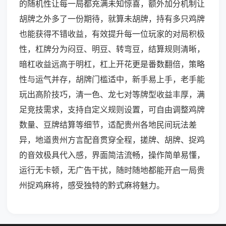
的随机性让每一局都充满未知惊喜，额外加分机制让
胡牌之外多了一份期待，就算未胡牌，持有多只鸡牌
也能获得不错收益，有效提升每一位玩家的对局积极
性，杠牌分为闷豆、明豆、转弯豆，结算规则清晰，
暗杠收益远高于明杠，杠上开花更是番数翻倍，策略
性与运气并存，胡牌门槛适中，新手易上手，老手能
玩出高阶技巧，清一色、龙七对等牌型收益丰厚，满
足竞技需求，支持自定义规则设置，可自由调整鸡牌
数量、豆牌结算等细节，适配贵州各地民间玩法差
异，地道贵州方言配音贯穿全程，搓牌、胡牌、捉鸡
的音效极具代入感，界面简洁流畅，操作简单易懂，
运行无卡顿，无广告干扰，随时随地都能开启一局贵
州捉鸡麻将，感受独特的黔式麻将魅力。