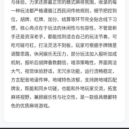
与体验，力求还原最正宗的赣式麻将氛围，收录的每
一种玩法都严格遵循江西民间传统规则，细节把控到
位，胡牌、杠牌、加分、结算等环节完全贴合线下习
惯，核心亮点在于玩法的休闲性与包容性，不管是新
手还是资深老手，都能找到适合自己的玩法节奏，可
吃可碰可杠，打法灵活不刻板，玩家可根据手牌随意
调整思路，休闲娱乐无压力，部分玩法加入报听加成
机制，报听后胡牌番数翻倍，增添策略性，界面简洁
大气，视觉体验舒适，无冗余功能，运行流畅稳定，
方言配音地道传神，地域特色浓郁，支持跨地域匹配
牌友，既能和同乡切磋，也能和外地玩家交流，拓宽
麻将视野，兼顾娱乐性与社交性，是一款极具赣鄱特
色的优质麻将游戏。