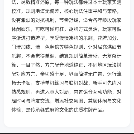
法，尽数精准还原，每一种玩法都经过本土玩家实测
校准，规则地道无偏差，核心玩法注重平和与策略，
没有激烈的对抗机制，节奏舒缓，适合各年龄段玩家
休闲娱乐，可吃可碰可杠，胡牌方式灵活，玩家可循
序渐进打造牌型，享受慢慢凑牌的乐趣，花牌加分、
门清加成、清一色翻倍等特色规则，让对局充满细节
乐趣，不会觉得单调，结算规则简单清晰，无复杂计
算，一目了然，方言配音地道纯正，不同地区玩法搭
配对应方言，亲切感十足，界面简洁无广告，运行流
畅无卡顿，支持单机练习与联机对战，新手可先练习
熟悉规则，再进入真人对局，内置语音互动功能，对
局时可与牌友交流，增添社交氛围，兼顾休闲与文化
体验，是传承赣式麻将文化的优质棋牌产品。