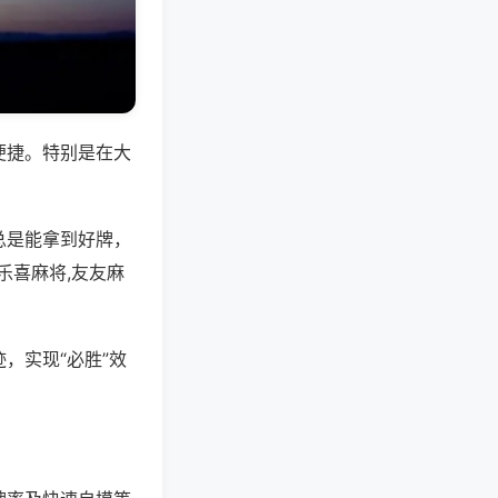
便捷。特别是在大
总是能拿到好牌，
乐喜麻将,友友麻
，实现“必胜”效
。