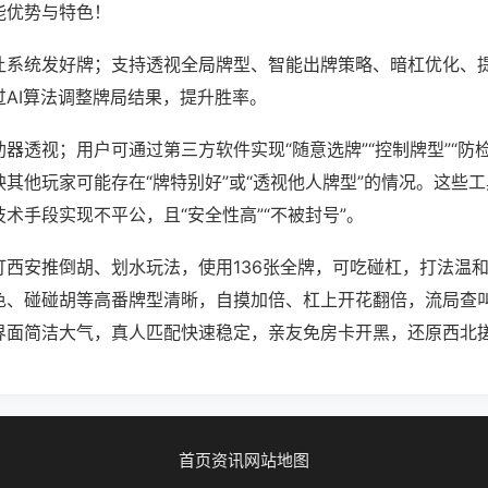
能优势与特色！
让系统发好牌；支持透视全局牌型、智能出牌策略、暗杠优化、
过AI算法调整牌局结果，提升胜率。
器透视；用户可通过第三方软件实现“随意选牌”“控制牌型”“防
其他玩家可能存在“牌特别好”或“透视他人牌型”的情况。这些
术手段实现不平公，且“安全性高”“不被封号”。
打西安推倒胡、划水玩法，使用136张全牌，可吃碰杠，打法温
色、碰碰胡等高番牌型清晰，自摸加倍、杠上开花翻倍，流局查
界面简洁大气，真人匹配快速稳定，亲友免房卡开黑，还原西北
首页
资讯
网站地图