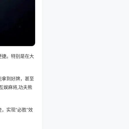
便捷。特别是在大
能拿到好牌，甚至
互娱麻将,功夫熊
，实现“必胜”效
。