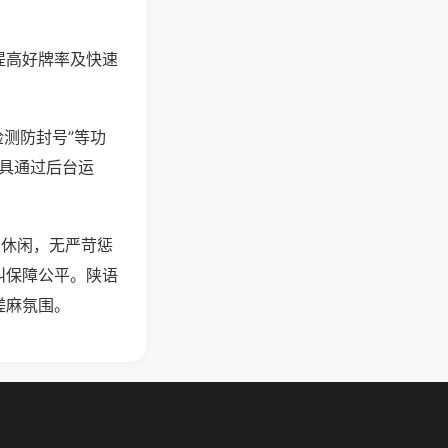
提高好牌率及快速
检测防封号”等功
工具通过后台运
和休闲，无严苛惩
叫保障公平。陕语
搓麻氛围。