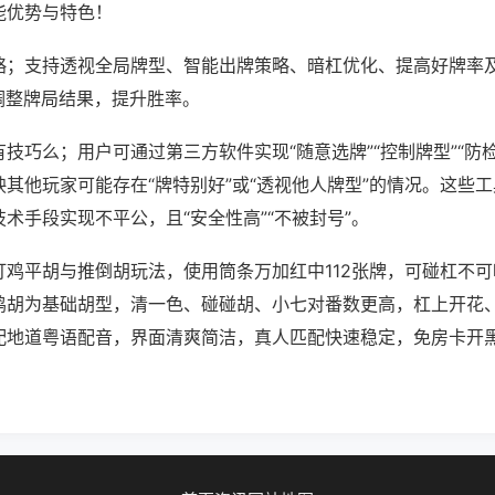
能优势与特色！
略；支持透视全局牌型、智能出牌策略、暗杠优化、提高好牌率
调整牌局结果，提升胜率。
技巧么；用户可通过第三方软件实现“随意选牌”“控制牌型”“防
其他玩家可能存在“牌特别好”或“透视他人牌型”的情况。这些
术手段实现不平公，且“安全性高”“不被封号”。
打鸡平胡与推倒胡玩法，使用筒条万加红中112张牌，可碰杠不
鸡胡为基础胡型，清一色、碰碰胡、小七对番数更高，杠上开花
配地道粤语配音，界面清爽简洁，真人匹配快速稳定，免房卡开