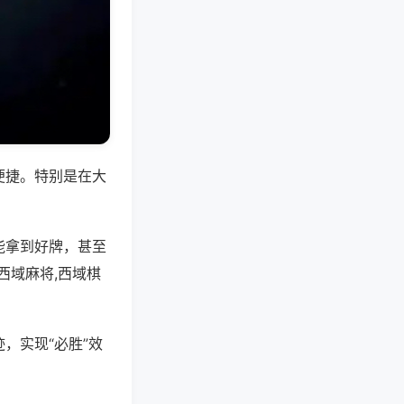
便捷。特别是在大
能拿到好牌，甚至
西域麻将,西域棋
，实现“必胜”效
。