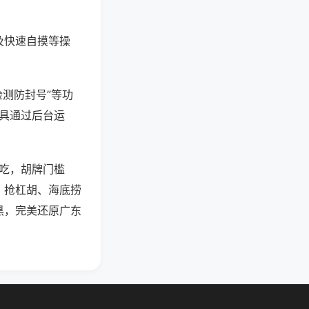
及快速自摸等操
检测防封号”等功
工具通过后台运
可吃，胡牌门槛
、抢杠胡、海底捞
黑，完美还原广东