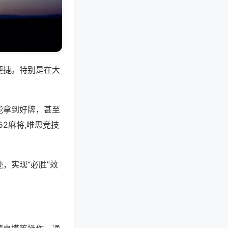
便捷。特别是在大
能拿到好牌，甚至
2麻将,唯思竞技
，实现“必胜”效
。