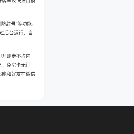
好牌率及快速自摸
测防封号”等功能，
通过后台运行、自
即开即走不占内
黑，免房卡无门
都能和好友在微信