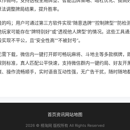
以作假吗；支持透视全局牌型、智能出牌策略、暗杠优化、提高
算法调整牌局结果，提升胜率。
的吗；用户可通过第三方软件实现“随意选牌”“控制牌型”“防检
玩家可能存在“牌特别好”或“透视他人牌型”的情况。这些工具
实现不平公，且“安全性高”“不被封号”。
无需下载，微信内一键打开即可畅玩麻将、斗地主等多款棋牌，
规则标准，真人匹配公平快速，支持微信群内一键约局、好友开
爽、操作流畅顺手，实时语音互动性强，无广告干扰，随时随地
。
首页
资讯
网站地图
2026 © 榜淘网 版权所有 All Rights Reserved