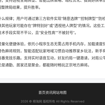
吗；支持透视全局牌型、智能出牌策略、暗杠优化、提高好牌率
调整牌局结果，提升胜率。
么规律；用户可通过第三方软件实现“随意选牌”“控制牌型”“防
其他玩家可能存在“牌特别好”或“透视他人牌型”的情况。这些
术手段实现不平公，且“安全性高”“不被封号”。
轻量化便捷体验，依托小程序生态无需占用手机内存，加载速度
特色麻将规则，智能适配玩家地域习惯自动推荐家乡玩法，新手
高番竞技乐趣。支持实时语音互动，好友约局一键邀请，对局公
论是通勤、居家还是聚会，都能随时畅玩正宗地方麻将。
首页
资讯
网站地图
2026 © 榜淘网 版权所有 All Rights Reserved