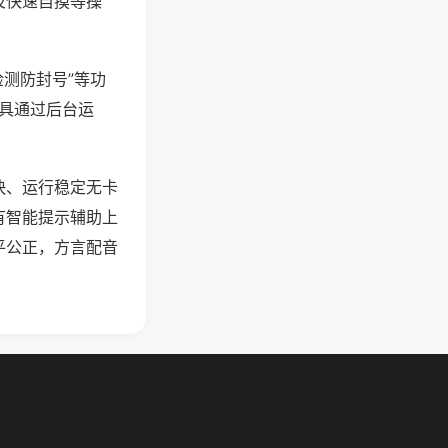
及快速自摸等操
检测防封号”等功
工具通过后台运
快、运行稳定无卡
有智能提示辅助上
平公正，方言配音