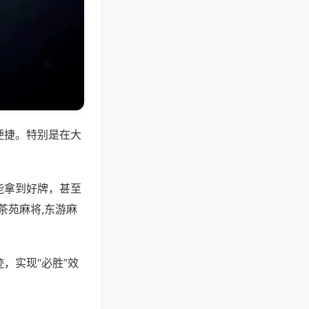
便捷。特别是在大
能拿到好牌，甚至
茶苑麻将,东游麻
，实现“必胜”效
。