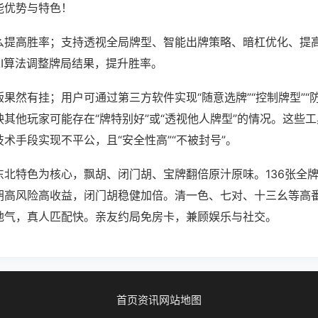
能优势与特色！
么提高胜率；支持透视全局牌型、智能出牌策略、暗杠优化、提
AI算法调整牌局结果，提升胜率。
果然有挂；用户可通过第三方软件实现“随意选牌”“控制牌型”“
其他玩家可能存在“牌特别好”或“透视他人牌型”的情况。这些
术手段实现不平公，且“安全性高”“不被封号”。
东北特色为核心，飘胡、闭门胡、宝牌翻倍原汁原味。136张全
胡高风险高收益，闭门胡稳健加倍。清一色、七对、十三幺等高
地气，真人匹配快。亲友约局免房卡，兼顾娱乐与社交。
首页
资讯
网站地图