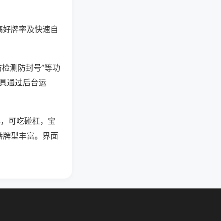
高好牌率及快速自
防检测防封号”等功
工具通过后台运
牌，可吃碰杠，宝
番牌型丰富。界面