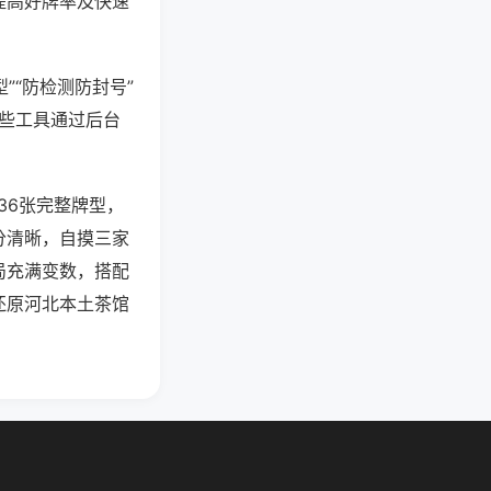
提高好牌率及快速
”“防检测防封号”
这些工具通过后台
36张完整牌型，
分清晰，自摸三家
局充满变数，搭配
还原河北本土茶馆