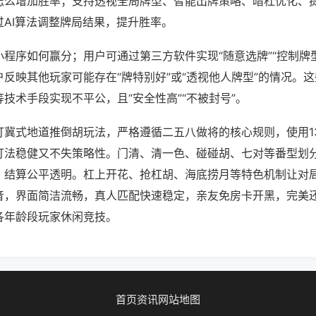
怎么增加胜率；支持透视全局牌型、智能出牌策略、暗杠优化、
过AI算法调整牌局结果，提升胜率。
程序如何赢分；用户可通过第三方软件实现“随意选牌”“控制牌型
反映其他玩家可能存在“牌特别好”或“透视他人牌型”的情况。
技术手段实现不平公，且“安全性高”“不被封号”。
打冀式地道推倒胡玩法，严格遵循二五八做将的核心规则，使用1
打法稳健又不失策略性。门清、清一色、碰碰胡、七对等番型划
，结算公平透明。杠上开花、抢杠胡、海底捞月等特色机制让对
音，界面简洁流畅，真人匹配快速稳定，亲友免房卡开黑，完美
各年龄段玩家休闲竞技。
首页
资讯
网站地图