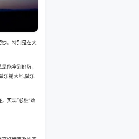
便捷。特别是在大
总是能拿到好牌，
微乐锄大地,微乐
，实现“必胜”效
。