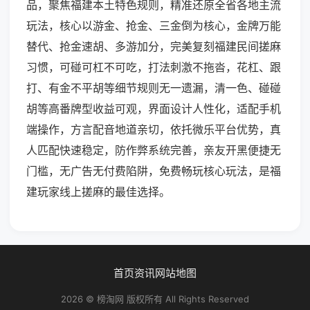
品，聚焦福建本土特色规则，精准还原全省各地主流
玩法，核心以游金、抢金、三金倒为核心，金牌万能
替代、抢金速胡、多游加分，完美复刻福建民间搓麻
习惯，可碰可杠不可吃，打法刺激不拖沓，花杠、跟
打、有金不平胡等细节规则无一遗漏，清一色、碰碰
胡等高番牌型收益可观，界面设计人性化，适配手机
端操作，方言配音地道亲切，依托微乐平台优势，真
人匹配快速稳定，防作弊系统完善，亲友开黑便捷无
门槛，无广告无付费陷阱，免费畅玩核心玩法，是福
建玩家线上搓麻的最佳选择。
首页
资讯
网站地图
2026 © 榜淘网 版权所有 All Rights Reserved