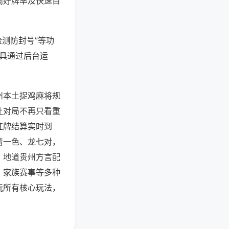
高好牌率及快速自
检测防封号”等功
工具通过后台运
州本土捉鸡麻将规
让对局不再只看重
杠牌结算实时到
清一色、龙七对，
，地道贵州方言配
、家族赛事等多种
玩所有核心玩法，