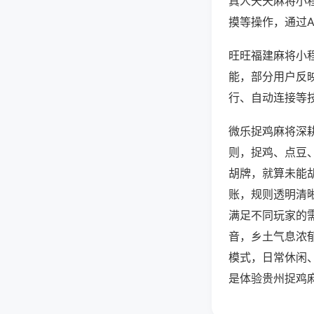
真人天天麻将小
摸等操作，通过
旺旺福建麻将小程
能，部分用户反映
行、自动连接等技
微乐捉鸡麻将深
则，捉鸡、点豆
胡牌，就算未能
账，规则透明清
满足不同玩家的
音，乡土气息浓
模式，日常休闲
是体验贵州捉鸡