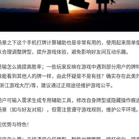
场景之下这个手机打牌计算辅助也是非常有用的，使用起来简单
以合理调整牌型，提升游戏体验，避免影响好友间互动乐趣。
是输怎么搞提高胜率；一些玩家反映在游戏中遇到部分用户的牌
像能看到其他人的牌一样，由此怀疑是不是有挂？确实存在此类外
,浙江游戏大厅)等，建议通过正规途径维护游戏公平。
用户可输入需求生成专用辅助工具，修改自身牌型或隐藏操作痕迹
场景（如与好友对局），但需注意遵守游戏规则，维护公平环境
能优势与特色！