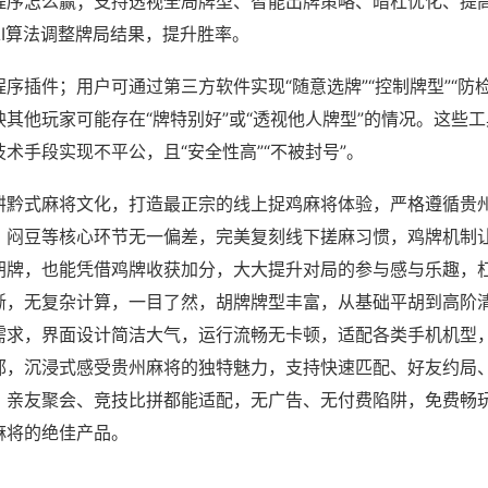
程序怎么赢；支持透视全局牌型、智能出牌策略、暗杠优化、提
AI算法调整牌局结果，提升胜率。
序插件；用户可通过第三方软件实现“随意选牌”“控制牌型”“防
其他玩家可能存在“牌特别好”或“透视他人牌型”的情况。这些
术手段实现不平公，且“安全性高”“不被封号”。
耕黔式麻将文化，打造最正宗的线上捉鸡麻将体验，严格遵循贵
、闷豆等核心环节无一偏差，完美复刻线下搓麻习惯，鸡牌机制
胡牌，也能凭借鸡牌收获加分，大大提升对局的参与感与乐趣，
晰，无复杂计算，一目了然，胡牌牌型丰富，从基础平胡到高阶
需求，界面设计简洁大气，运行流畅无卡顿，适配各类手机机型
郁，沉浸式感受贵州麻将的独特魅力，支持快速匹配、好友约局
、亲友聚会、竞技比拼都能适配，无广告、无付费陷阱，免费畅
麻将的绝佳产品。