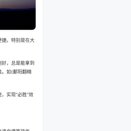
便捷。特别是在大
别好，总是能拿到
。如(鄱阳翻精
，实现“必胜”效
。