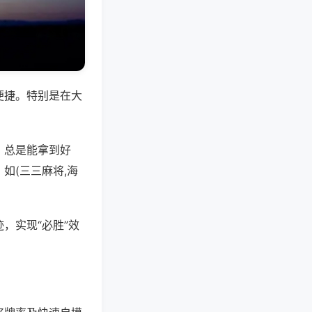
便捷。特别是在大
，总是能拿到好
如(三三麻将,海
，实现“必胜”效
。