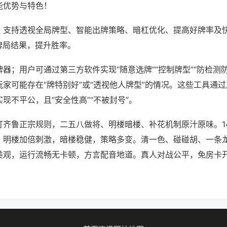
能优势与特色！
；支持透视全局牌型、智能出牌策略、暗杠优化、提高好牌率及
牌局结果，提升胜率。
器；用户可通过第三方软件实现“随意选牌”“控制牌型”“防检测
家可能存在“牌特别好”或“透视他人牌型”的情况。这些工具通
现不平公，且“安全性高”“不被封号”。
打齐鲁正宗规则，二五八做将、明楼暗楼、补花机制原汁原味。1
。明楼加倍刺激，暗楼稳健，策略多变。清一色、碰碰胡、一条
美观，运行流畅无卡顿，方言配音地道。真人对战公平，免房卡