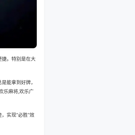
便捷。特别是在大
总是能拿到好牌，
欢乐麻将,欢乐广
，实现“必胜”效
。