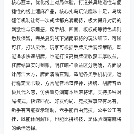
核心蓝本，优化线上对局体验，打造兼具地道性与便
捷性的线上湘麻产品，核心扎鸟玩法趣味十足，鸟牌
翻倍机制让每一次胡牌都充满期待，极大提升对局的
刺激性与乐趣感，起手胡、四喜、板板胡等特色规则
悉数保留，完美复刻线下湖南麻将的玩法细节，可碰
可杠，打法灵活，玩家可根据手牌灵活调整策略，既
能追求快速胡牌，也能打造高番牌型收获丰厚收益，
杠牌结算实时到账，明杠暗杠收益区分明确，界面设
计简洁大方，牌面清晰直观，适配各类手机机型，运
行稳定无卡顿，方言配音地道传神，搓牌、胡牌音效
极具代入感，仿佛置身湖南本地麻将馆，支持多种对
局模式，快速匹配、好友约局、竞技赛事应有尽有，
新手有智能提示辅助，老手能自由竞技，公平公正有
挂，既能休闲解压，也能比拼牌技，是体验湖南麻将
的绝佳选择。