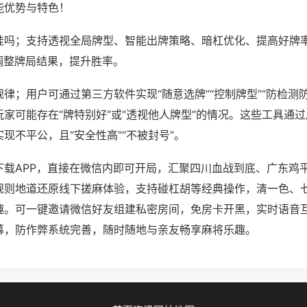
能优势与特色！
挂吗；支持透视全局牌型、智能出牌策略、暗杠优化、提高好牌
调整牌局结果，提升胜率。
律；用户可通过第三方软件实现“随意选牌”“控制牌型”“防检测
家可能存在“牌特别好”或“透视他人牌型”的情况。这些工具通
现不平公，且“安全性高”“不被封号”。
下载APP，直接在微信内即可开局，汇聚四川血战到底、广东鸡
规则地道还原线下搓麻体验，支持碰杠胡等经典操作，清一色、
趣。可一键邀请微信好友组建私密房间，免房卡开黑，实时语音
幕，防作弊系统完善，随时随地与亲友畅享麻将乐趣。