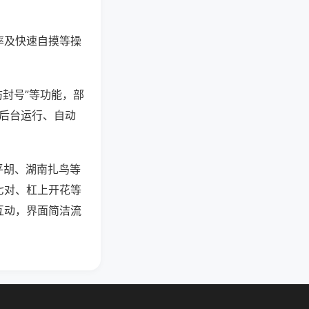
率及快速自摸等操
防封号”等功能，部
过后台运行、自动
平胡、湖南扎鸟等
七对、杠上开花等
互动，界面简洁流