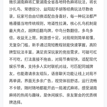
微乐湖南麻将汇聚湖南全省各地特色麻将玩法，将长
沙扎鸟、常德捉分、益阳起手胡等经典玩法尽数收
录，玩家可自由切换适配自身喜好，每一种玩法都严
格遵循当地传统规则，地道性拉满，核心扎鸟机制是
最大亮点，胡牌后翻鸟牌，中鸟分数翻倍，多鸟多
倍，收益无上限，刺激感十足，对局规则简单易懂，
无复杂门槛，新手通过简短教程就能快速掌握，高阶
牌型玩法丰富，满足资深玩家的竞技需求，可碰可杠
不可吃，打法直接不拖沓，对局节奏轻快，适配现代
娱乐节奏，支持多人实时联机对战，可匹配同城牌
友，也能邀请亲友组队，语音聊天功能让线上对局不
再单调，界面无多余广告，视觉体验舒适，运行流畅
不卡顿，随时随地都能开启一局湘式麻将，感受湖南
麻将的热闹与趣味，是休闲娱乐、亲友聚会的优质棋
牌选择。