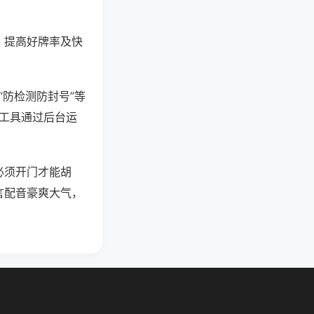
、提高好牌率及快
“防检测防封号”等
些工具通过后台运
必须开门才能胡
言配音豪爽大气，