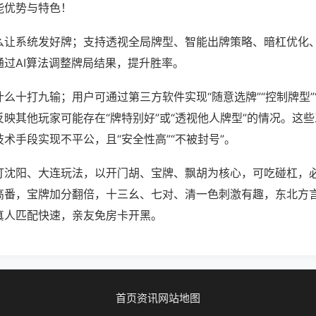
能优势与特色！
么让系统发好牌；支持透视全局牌型、智能出牌策略、暗杠优化
通过AI算法调整牌局结果，提升胜率。
么十打九输；用户可通过第三方软件实现“随意选牌”“控制牌型”
映其他玩家可能存在“牌特别好”或“透视他人牌型”的情况。这
术手段实现不平公，且“安全性高”“不被封号”。
打沈阳、大连玩法，以开门胡、宝牌、飘胡为核心，可吃碰杠，
高番，宝牌加分翻倍，十三幺、七对、清一色刺激有趣，东北方
真人匹配快速，亲友免房卡开黑。
首页
资讯
网站地图