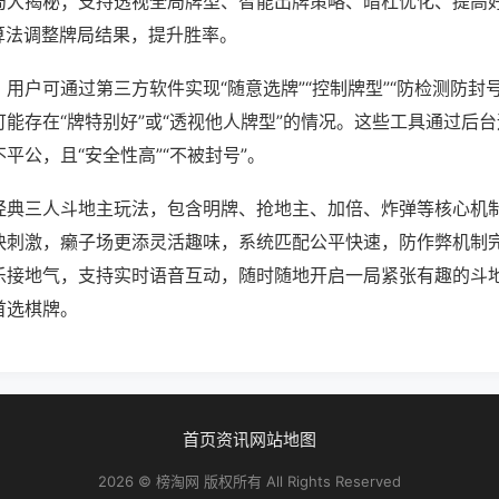
局大揭秘；支持透视全局牌型、智能出牌策略、暗杠优化、提高
算法调整牌局结果，提升胜率。
用户可通过第三方软件实现“随意选牌”“控制牌型”“防检测防封
能存在“牌特别好”或“透视他人牌型”的情况。这些工具通过后
平公，且“安全性高”“不被封号”。
经典三人斗地主玩法，包含明牌、抢地主、加倍、炸弹等核心机
快刺激，癞子场更添灵活趣味，系统匹配公平快速，防作弊机制
乐接地气，支持实时语音互动，随时随地开启一局紧张有趣的斗
首选棋牌。
首页
资讯
网站地图
2026 © 榜淘网 版权所有 All Rights Reserved