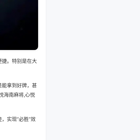
便捷。特别是在大
是能拿到好牌，甚
悦海南麻将,心悦
，实现“必胜”效
。