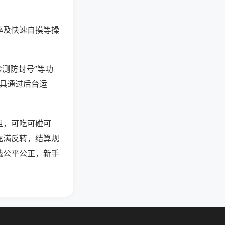
率及快速自摸等操
检测防封号”等功
工具通过后台运
组，可吃可碰可
充满反转，结算规
战公平公正，新手