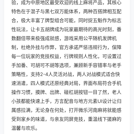
验，成为中原地区最受欢迎的线上麻将产品，其核心
特色在于混子与黑七双万能体系，两种百搭牌相互配
合，极大丰富了牌型组合可能，同时捉五魁作为标志
性玩法，让卡五胡牌成为玩家最期待的高光时刻，番
数翻倍带来极强成就感，游戏采用公平随机发牌机
制，杜绝外挂与作弊，官方承诺严惩违规行为，保障
每一位玩家的竞技权益，行牌规则人性化，可设置过
手加番、可胡可不胡等选项，兼顾新手容错率与老手
策略性，支持2-4人灵活对战，两人对战模式适合快
速消遣，四人模式还原经典对局，界面布局符合手机
操作习惯，摸牌、出牌、碰杠胡按钮一目了然，老人
小孩都能快速上手，方言配音与地方元素UI设计让归
属感拉满，无论身在何处，打开微乐河南麻将就能感
受到家乡的味道，与亲友同屏竞技，重温线下搓麻的
温馨与欢乐。