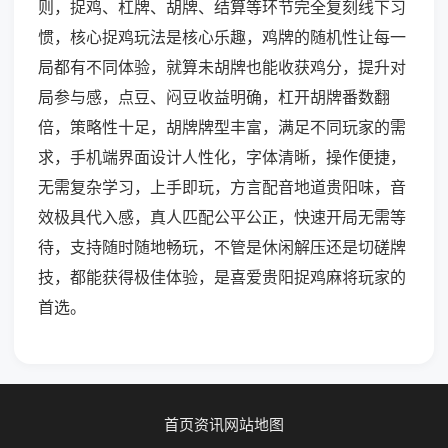
则，捉鸡、杠牌、胡牌、结算等环节完全复刻线下习
惯，核心捉鸡玩法是核心乐趣，鸡牌的随机性让每一
局都有不同体验，就算未胡牌也能收获鸡分，提升对
局参与感，点豆、闷豆收益明确，杠开胡牌番数翻
倍，策略性十足，胡牌牌型丰富，满足不同玩家的需
求，手机端界面设计人性化，字体清晰，操作便捷，
无需复杂学习，上手即玩，方言配音地道贵阳味，音
效极具代入感，真人匹配公平公正，快速开局无需等
待，支持随时随地畅玩，不管是休闲解压还是切磋牌
技，都能获得极佳体验，是喜爱贵阳捉鸡麻将玩家的
首选。
首页
资讯
网站地图